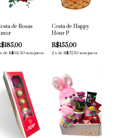
esta de Rosas
Cesta de Happy
Amor
Hour P
R$185,00
R$155,00
x
de
R$92,50
sem juros
2
x
de
R$77,50
sem juros