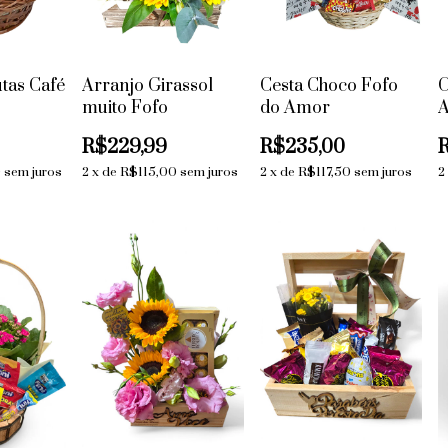
utas Café
Arranjo Girassol
Cesta Choco Fofo
C
muito Fofo
do Amor
R$229,99
R$235,00
0
sem juros
2
x
de
R$115,00
sem juros
2
x
de
R$117,50
sem juros
2