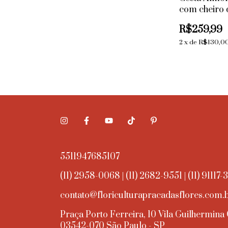
com cheiro 
Chocolate F
R$259,99
Lacta
2
x
de
R$130,0
5511947685107
(11) 2958-0068 | (11) 2682-9551 | (11) 91117-
contato@floriculturapracadasflores.com.
Praça Porto Ferreira, 10 Vila Guilhermina
03542-070 São Paulo - SP