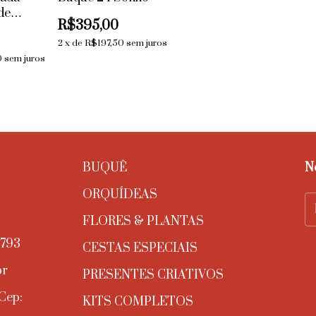
de
R$395,00
errero,
2
x
de
R$197,50
sem juros
0
sem juros
BUQUÊ
N
ORQUÍDEAS
FLORES & PLANTAS
3793
CESTAS ESPECIAIS
br
PRESENTES CRIATIVOS
 Cep:
KITS COMPLETOS