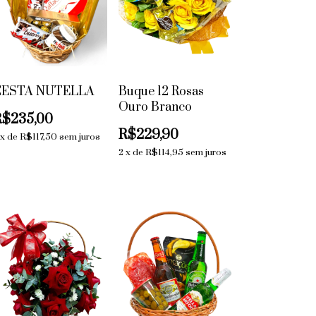
CESTA NUTELLA
Buque 12 Rosas
Ouro Branco
R$235,00
R$229,90
x
de
R$117,50
sem juros
2
x
de
R$114,95
sem juros