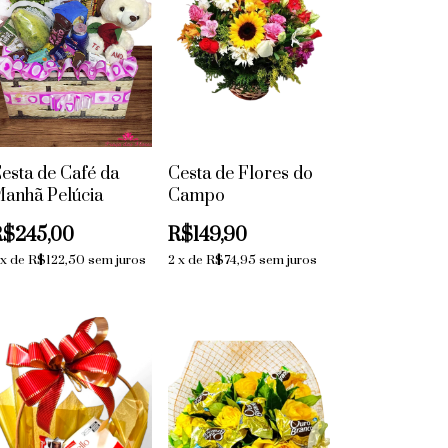
esta de Café da
Cesta de Flores do
anhã Pelúcia
Campo
R$245,00
R$149,90
x
de
R$122,50
sem juros
2
x
de
R$74,95
sem juros