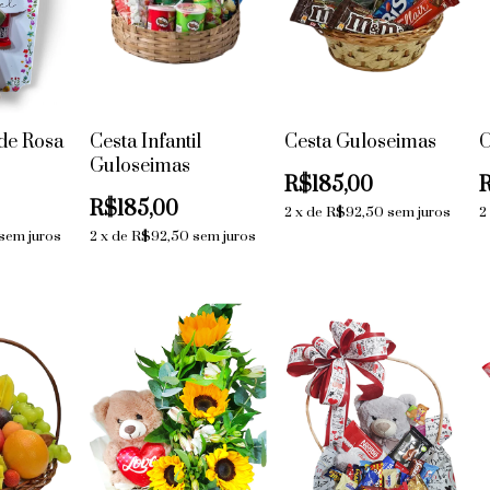
de Rosa
Cesta Infantil
Cesta Guloseimas
Guloseimas
R$185,00
R$185,00
2
x
de
R$92,50
sem juros
2
sem juros
2
x
de
R$92,50
sem juros