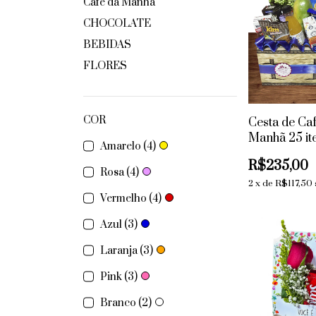
Café da Manhã
CHOCOLATE
BEBIDAS
FLORES
COR
Cesta de Ca
Manhã 25 it
Amarelo (4)
R$235,00
Rosa (4)
2
x
de
R$117,50
Vermelho (4)
Azul (3)
Laranja (3)
Pink (3)
Branco (2)