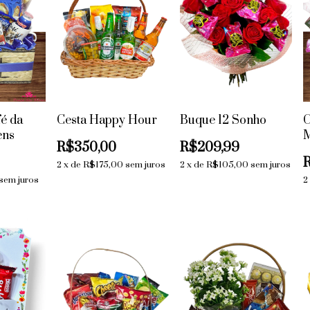
fé da
Cesta Happy Hour
Buque 12 Sonho
C
ens
M
R$350,00
R$209,99
2
x
de
R$175,00
sem juros
2
x
de
R$105,00
sem juros
sem juros
2