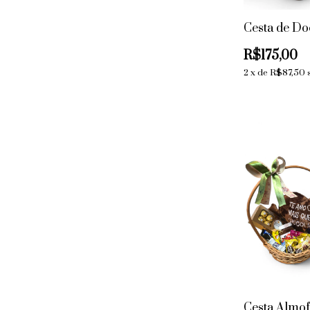
Cesta de Do
R$175,00
2
x
de
R$87,50
Cesta Almo