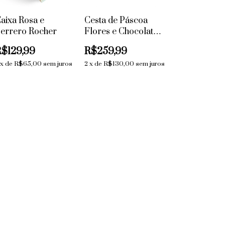
aixa Rosa e
Cesta de Páscoa
errero Rocher
Flores e Chocolate e
Coelho
R$129,99
R$259,99
x
de
R$65,00
sem juros
2
x
de
R$130,00
sem juros