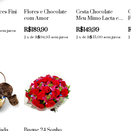
ces Fini
Flores e Chocolate
Cesta Chocolate
C
com Amor
Meu Mimo Lacta e
F
Kinder Ovo
R$189,90
R$149,99
sem juros
2
x
de
R$94,95
sem juros
2
x
de
R$75,00
sem juros
2
fada
Buque 24 Sonho