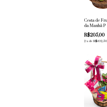
Cesta de Fr
da Manhã P
R$205,00
2
x
de
R$102,5