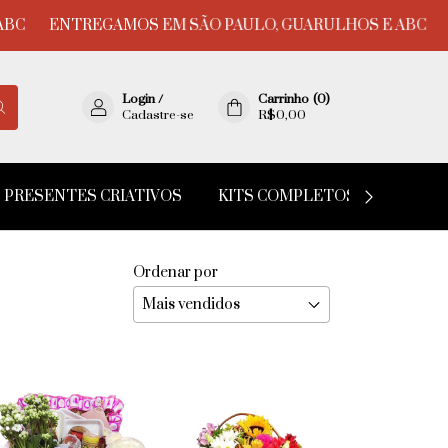
ENTREGAMOS EM SÃO PAULO, GUARULHOS E ABC
ENTR
Login
/
Carrinho
(
0
)
Cadastre-se
R$0,00
PRESENTES CRIATIVOS
KITS COMPLETOS
GIGAN
Ordenar por