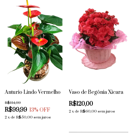
Anturio Lindo Vermelho
Vaso de Begônia Xicara
R$114,99
R$120,00
R$99,99
13
% OFF
2
x
de
R$60,00
sem juros
2
x
de
R$50,00
sem juros