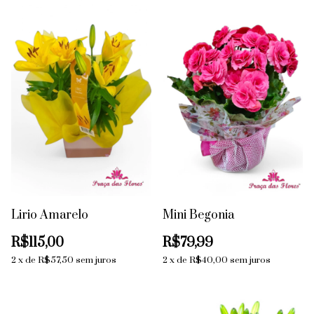
Lirio Amarelo
Mini Begonia
R$115,00
R$79,99
2
x
de
R$57,50
sem juros
2
x
de
R$40,00
sem juros