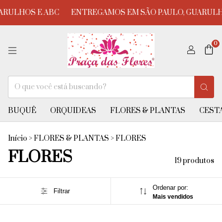
LHOS E ABC
ENTREGAMOS EM SÃO PAULO, GUARULHOS 
0
BUQUÊ
ORQUIDEAS
FLORES & PLANTAS
CESTA
Início
>
FLORES & PLANTAS
>
FLORES
FLORES
19 produtos
Ordenar por:
Filtrar
Mais vendidos