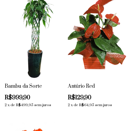
Bambu da Sorte
Antúrio Red
R$999,90
R$129,90
2
x
de
R$499,95
sem juros
2
x
de
R$64,95
sem juros