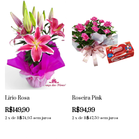
Lirio Rosa
Roseira Pink
R$149,90
R$94,99
2
x
de
R$74,95
sem juros
2
x
de
R$47,50
sem juros