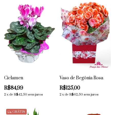
Ciclamen
Vaso de Begônia Rosa
R$84,99
R$125,00
2
x
de
R$42,50
sem juros
2
x
de
R$62,50
sem juros
GRÁTIS