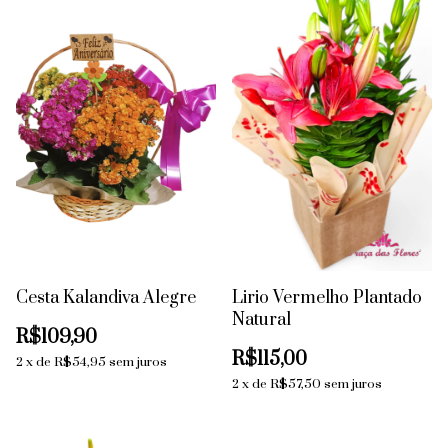
Cesta Kalandiva Alegre
Lirio Vermelho Plantado
Natural
R$109,90
R$115,00
2
x
de
R$54,95
sem juros
2
x
de
R$57,50
sem juros