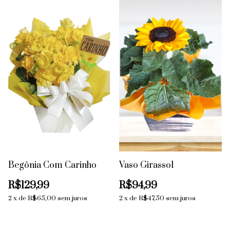
Begônia Com Carinho
Vaso Girassol
R$129,99
R$94,99
2
x
de
R$65,00
sem juros
2
x
de
R$47,50
sem juros