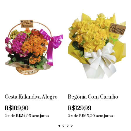
Cesta Kalandiva Alegre
Begônia Com Carinho
R$109,90
R$129,99
2
x
de
R$54,95
sem juros
2
x
de
R$65,00
sem juros