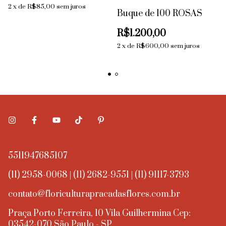
2
x
de
R$85,00
sem juros
Buque de 100 ROSAS
R$1.200,00
2
x
de
R$600,00
sem juros
5511947685107
(11) 2958-0068 | (11) 2682-9551 | (11) 91117-3793
contato@floriculturapracadasflores.com.br
Praça Porto Ferreira, 10 Vila Guilhermina Cep:
03542-070 São Paulo - SP