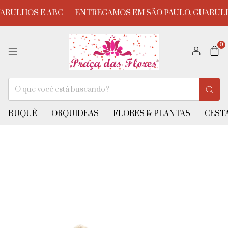
RULHOS E ABC
ENTREGAMOS EM SÃO PAULO, GUARULHO
0
BUQUÊ
ORQUIDEAS
FLORES & PLANTAS
CESTA