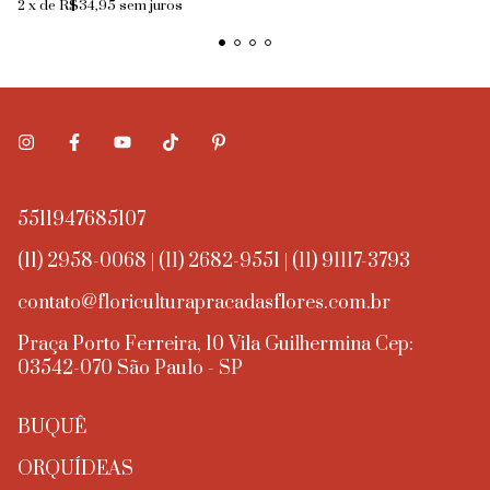
2
x
de
R$34,95
sem juros
5511947685107
(11) 2958-0068 | (11) 2682-9551 | (11) 91117-3793
contato@floriculturapracadasflores.com.br
Praça Porto Ferreira, 10 Vila Guilhermina Cep:
03542-070 São Paulo - SP
BUQUÊ
ORQUÍDEAS